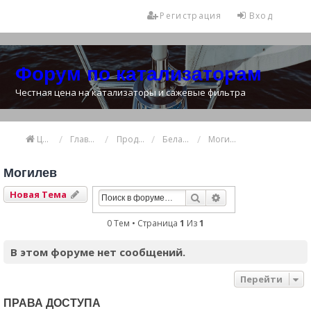
Регистрация
Вход
Форум по катализаторам
Честная цена на катализаторы и сажевые фильтра
Цена катализатора
Главная
Продажа и покупка катализаторов
Беларусь
Могилев
Могилев
Новая Тема
Поиск
Расширенный Пои
0 Тем • Страница
1
Из
1
В этом форуме нет сообщений.
Перейти
ПРАВА ДОСТУПА