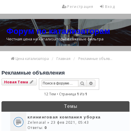
Регистрация
Вход
Форум по катализаторам
Честная цена на катализаторы и сажевые фильтра
Цена катализатора
Главная
Рекламные объявления
Рекламные объявления
Новая Тема
Поиск
Расширенный Пои
12 Тем • Страница
1
Из
1
Темы
клининговая компания уборка
Zelenaial
» 23 фев 2021, 05:43
Ответы:
0