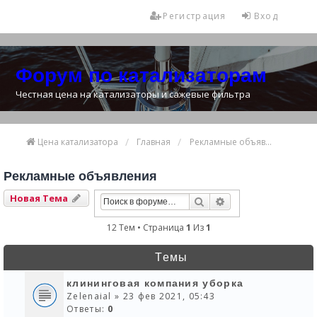
Регистрация
Вход
Форум по катализаторам
Честная цена на катализаторы и сажевые фильтра
Цена катализатора
Главная
Рекламные объявления
Рекламные объявления
Новая Тема
Поиск
Расширенный Пои
12 Тем • Страница
1
Из
1
Темы
клининговая компания уборка
Zelenaial
» 23 фев 2021, 05:43
Ответы:
0