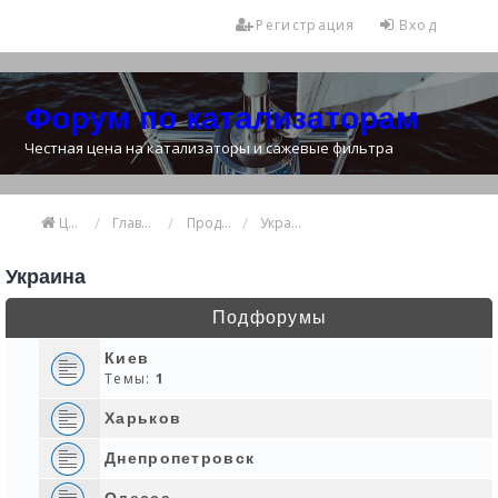
Регистрация
Вход
Форум по катализаторам
Честная цена на катализаторы и сажевые фильтра
Цена катализатора
Главная
Продажа и покупка катализаторов
Украина
Украина
Подфорумы
Киев
Темы:
1
Харьков
Днепропетровск
Одесса