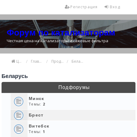
Регистрация
Вход
Форум по катализаторам
Честная цена на катализаторы и сажевые фильтра
Цена катализатора
Главная
Продажа и покупка катализаторов
Беларусь
Беларусь
Подфорумы
Минск
Темы:
2
Брест
Витебск
Темы:
1