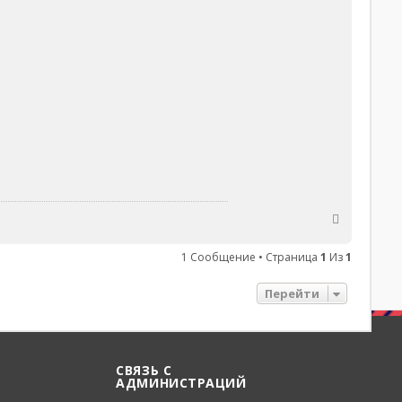
В
е
1 Сообщение • Страница
1
Из
1
р
н
Перейти
у
т
ь
с
СВЯЗЬ С
АДМИНИСТРАЦИЙ
я