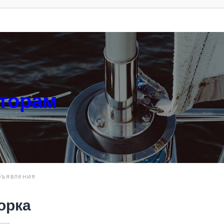
аторам
бъявления
орка