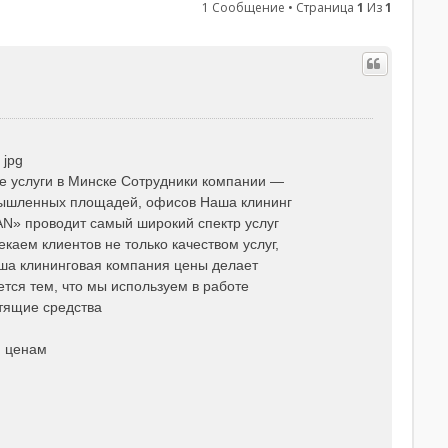
1 Сообщение • Страница
1
Из
1
 jpg
 услуги в Минске Сотрудники компании —
мышленных площадей, офисов Наша клининг
N» проводит самый широкий спектр услуг
каем клиентов не только качеством услуг,
аша клининговая компания цены делает
ется тем, что мы используем в работе
тящие средства
м ценам