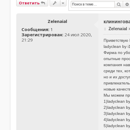
Ответить
Пои
Zelenaial
клинингова
С
Zelenaial
Сообщения:
1
о
Зарегистрирован:
24 июл 2020,
о
21:29
Приветствую В
б
ladyclean by 
щ
Фирма по убо
е
опытные про
н
компания нав
и
е
среди тех, к
но и их дост
привлекатель
новые качест
Мы можем пр
1)ladyclean 
2)ladyclean 
3)ladyclean 
4)ladyclean 
5)ladyclean b