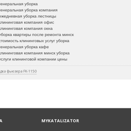
 генеральная уборка
 генеральная уборка компания
/ ежедневная уборка лестницы
/ клининговая компания офис
 клининговая компания окна
 уборка квартиры после ремонта минск
 стоимость клининговых услуг уборка
 генеральная уборка кафе
 клининговая компания минск уборка
 услуги клининговой компании цены
адка фьюзера FK-1150
А
MYKATALIZATOR