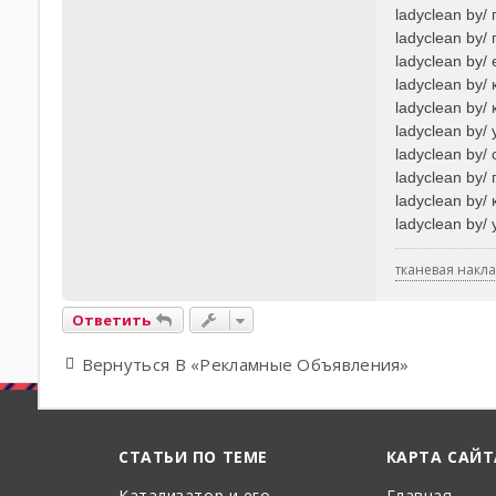
ladyclean by/
ladyclean by/
ladyclean by
ladyclean by
ladyclean by/
ladyclean by/
ladyclean by/
ladyclean by/
ladyclean by/
ladyclean by/
тканевая накл
Ответить
Вернуться В «Рекламные Объявления»
СТАТЬИ ПО ТЕМЕ
КАРТА САЙТ
Катализатор и его
Главная