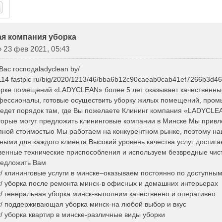
ск
Расширенный Поиск
я компания уборка
»
23 фев 2021, 05:43
ас господаladyclean by/
i114 fastpic ru/big/2020/1213/46/bba6b12c90caeab0cab41ef7266b3d46
рке помещений «LADYCLEAN» более 5 лет оказывает качественные
фессионалы, готовые осуществить уборку жилых помещений, про
едет порядок там, где Вы пожелаете Клининг компания «LADYCLEA
оторые могут предложить клининговые компании в Минске Мы привле
упной стоимостью Мы работаем на конкурентном рынке, поэтому н
ными для каждого клиента Высокий уровень качества услуг достига
венные технические приспособления и используем безвредные чис
едложить Вам
by/ клининговые услуги в минске–оказываем постоянно по доступны
by/ уборка после ремонта минск-в офисных и домашних интерьерах
by/ генеральная уборка минск-выполним качественно и оперативно
by/ поддерживающая уборка минск-на любой выбор и вкус
y/ уборка квартир в минске-различные виды уборки