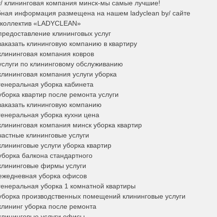
by/ клининговая компания минск-мы самые лучшие!
ная информация размещена на нашем ladyclean by/ сайте
,коллектив «LADYCLEAN»
 предоставление клининговых услуг
 заказать клининговую компанию в квартиру
 клининговая компания ковров
/ услуги по клининговому обслуживанию
 клининговая компания услуги уборка
 генеральная уборка кабинета
 уборка квартир после ремонта услуги
 заказать клининговую компанию
 генеральная уборка кухни цена
 клининговая компания минск уборка квартир
 частные клининговые услуги
 клининговые услуги уборка квартир
 уборка балкона стандартного
/ клининговые фирмы услуги
/ ежедневная уборка офисов
 генеральная уборка 1 комнатной квартиры
/ уборка производственных помещений клининговые услуги
 клининг уборка после ремонта
 клининговые услуги офисы