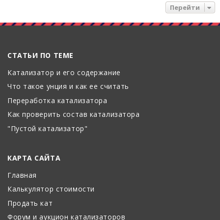
Перейти
т
ь
с
я
СТАТЬИ ПО ТЕМЕ
к
н
Катализатор и его содержание
а
Что такое унция и как ее считать
ч
Переработка катализатора
а
Как проверить состав катализатора
л
у
"Пустой катализатор"
КАРТА САЙТА
Главная
Калькулятор стоимости
Продать кат
Форум и аукцион катализаторов