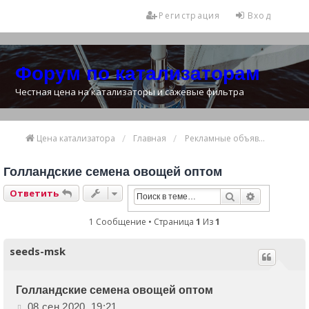
Регистрация
Вход
Форум по катализаторам
Честная цена на катализаторы и сажевые фильтра
Цена катализатора
Главная
Рекламные объявления
Голландские семена овощей оптом
Ответить
Поиск
Расширенн
1 Сообщение • Страница
1
Из
1
seeds-msk
Голландские семена овощей оптом
С
08 сен 2020, 19:21