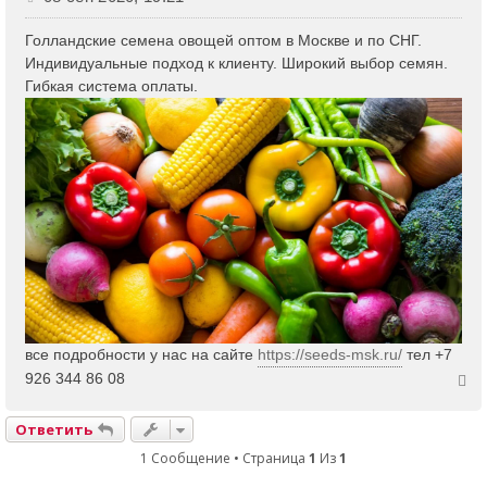
о
о
Голландские семена овощей оптом в Москве и по СНГ.
б
Индивидуальные подход к клиенту. Широкий выбор семян.
щ
Гибкая система оплаты.
е
н
и
е
все подробности у нас на сайте
https://seeds-msk.ru/
тел +7
В
926 344 86 08
е
Ответить
р
н
1 Сообщение • Страница
1
Из
1
у