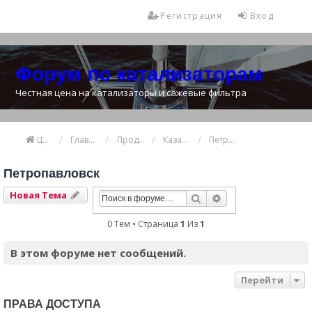
Регистрация
Вход
Форум по катализаторам
Честная цена на катализаторы и сажевые фильтра
Цена катализатора
Главная
Продажа и покупка катализаторов
Казахстан
Петропавловск
Петропавловск
Новая Тема
Поиск
Расширенный Пои
0 Тем • Страница
1
Из
1
В этом форуме нет сообщений.
Перейти
ПРАВА ДОСТУПА