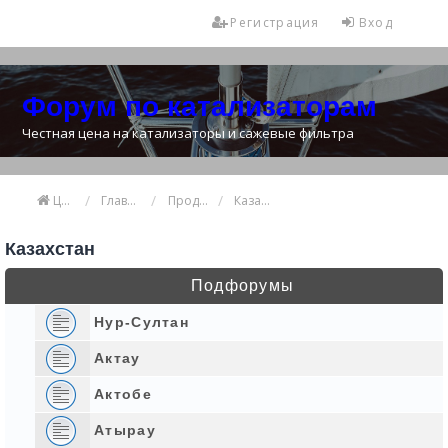
Регистрация
Вход
Форум по катализаторам
Честная цена на катализаторы и сажевые фильтра
Цена катализатора
Главная
Продажа и покупка катализаторов
Казахстан
Казахстан
Подфорумы
Нур-Султан
Актау
Актобе
Атырау