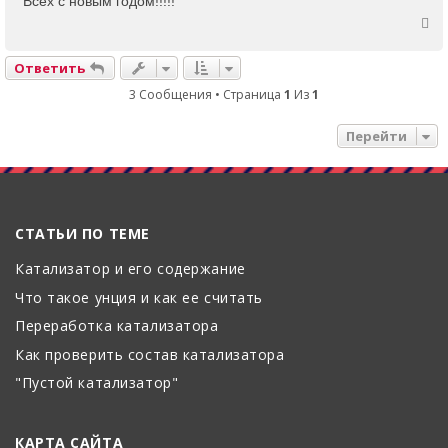
Всех с новым годом!!!!!
я
б
В
щ
к
е
е
н
Ответить
н
р
а
и
н
3 Сообщения • Страница
1
Из
1
е
ч
у
а
Перейти
т
л
ь
у
с
я
СТАТЬИ ПО ТЕМЕ
к
н
Катализатор и его содержание
а
Что такое унция и как ее считать
ч
Переработка катализатора
а
Как проверить состав катализатора
л
у
"Пустой катализатор"
КАРТА САЙТА