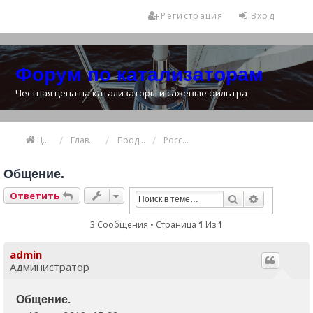
Регистрация
Вход
Форум по катализаторам
Честная цена на катализаторы и сажевые фильтра
Цена катализатора
Главная
Продажа и покупка катализаторов
Россия
Общение.
Ответить
Поиск
Расширенн
3 Сообщения • Страница
1
Из
1
admin
Администратор
Общение.