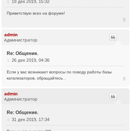
С
19 дек 2019, 15:32
о
о
Приветствую всех на форуме!
б
В
щ
е
е
н
р
admin
и
Администратор
н
е
у
Re: Общение.
т
С
26 дек 2019, 04:36
ь
о
с
о
Если у вас возникают вопросы по поводу работы базы
я
б
В
катализаторов, обращайтесь...
щ
к
е
е
н
н
р
admin
а
и
Администратор
н
е
ч
у
а
Re: Общение.
т
л
С
31 дек 2019, 17:34
ь
у
о
с
о